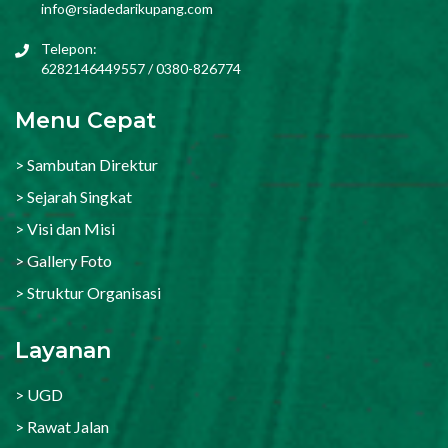
info@rsiadedarikupang.com
Telepon:
6282146449557 / 0380-826774
Menu Cepat
> Sambutan Direktur
> Sejarah Singkat
> Visi dan Misi
> Gallery Foto
> Struktur Organisasi
Layanan
> UGD
> Rawat Jalan