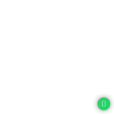
Menu Cepat
> Sambutan Direktur
> Sejarah Singkat
> Visi dan Misi
> Gallery Foto
> Struktur Organisasi
Layanan
> UGD
> Rawat Jalan
> Rawat Inap
> Kamar Operasi
> Farmasi