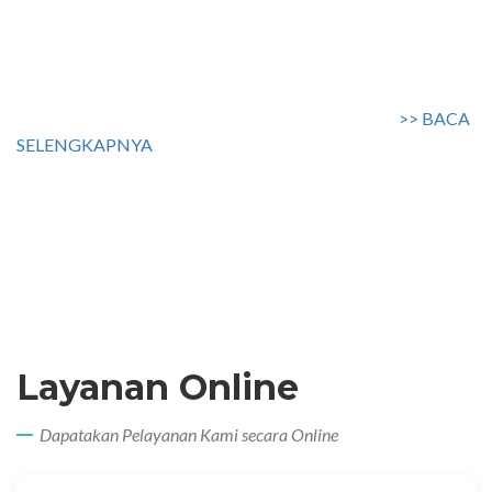
sesuai dengan kewenangan yang Kami miliki. Harapannya
Website dapat memberikan dampak yang baik bagi
peningkatan layanan kami dan merupakan salah satu bentuk
implementasi dari upaya memantapkan tata kelola yang
efektif sehingga visi RSIA Dedari Dapat Tercapai....
>> BACA
SELENGKAPNYA
dr. Nanin Susanti Akp.,MARS
Layanan Online
Dapatakan Pelayanan Kami secara Online