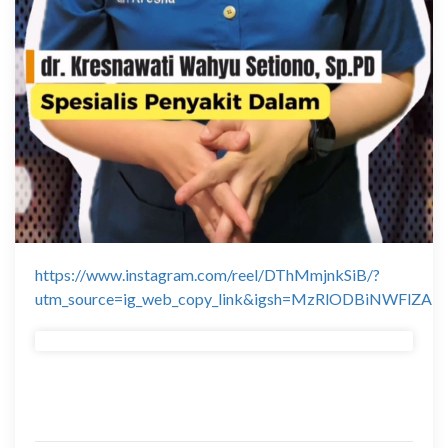
https://www.instagram.com/reel/DThMmjnkSiB/?
utm_source=ig_web_copy_link&igsh=MzRlODBiNWFlZA=