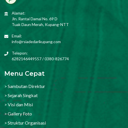
Alamat:
Jln. Rantai Damai No. 69 D
Tuak Daun Merah, Kupang-NTT
Email:
info@rsiadedarikupang.com
Telepon:
6282146449557 / 0380-826774
Menu Cepat
> Sambutan Direktur
> Sejarah Singkat
> Visi dan Misi
> Gallery Foto
> Struktur Organisasi