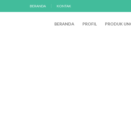
BERANDA
KONTAK
BERANDA
PROFIL
PRODUK UN
Berita dan Publi
Beranda
Kategori
Berita dan Publikasi