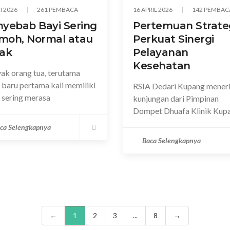
I 2026
261 PEMBACA
16 APRIL 2026
142 PEMBAC
yebab Bayi Sering
Pertemuan Strate
moh, Normal atau
Perkuat Sinergi
dak
Pelayanan
Kesehatan
ak orang tua, terutama
 baru pertama kali memiliki
RSIA Dedari Kupang mener
, sering merasa
kunjungan dari Pimpinan
Dompet Dhuafa Klinik Kup
ca Selengkapnya
Baca Selengkapnya
←
1
2
3
...
8
→