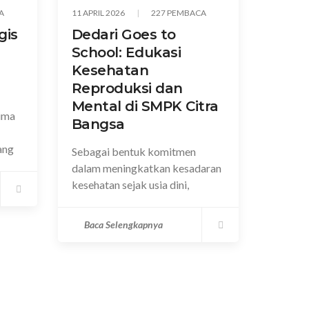
A
11 APRIL 2026
227 PEMBACA
gis
Dedari Goes to
School: Edukasi
Kesehatan
Reproduksi dan
Mental di SMPK Citra
ima
Bangsa
ang
Sebagai bentuk komitmen
dalam meningkatkan kesadaran
kesehatan sejak usia dini,
Baca Selengkapnya