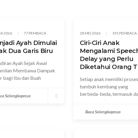
NI 2026
77 PEMBACA
28 MEI 2026
191 PEMBACA
jadi Ayah Dimulai
Ciri-Ciri Anak
ak Dua Garis Biru
Mengalami Speec
Delay yang Perlu
diran Ayah Sejak Awal
Diketahui Orang 
amilan Membawa Dampak
r bagi Ibu dan Buah
Setiap anak memiliki prose
tumbuh kembang yang
berbeda-beda, termasuk d
ca Selengkapnya
Baca Selengkapnya