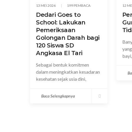
13 MEI 2026
199 PEMBACA
12 ME
Dedari Goes to
Pen
School: Lakukan
Gu
Pemeriksaan
Ti
Golongan Darah bagi
Bany
120 Siswa SD
yang
Angkasa El Tari
bayi
Sebagai bentuk komitmen
dalam meningkatkan kesadaran
Ba
kesehatan sejak usia dini,
Baca Selengkapnya