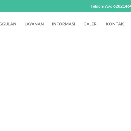
Telpon/WA:
6282146
GGULAN
LAYANAN
INFORMASI
GALERI
KONTAK
kasi RSIA Dedari